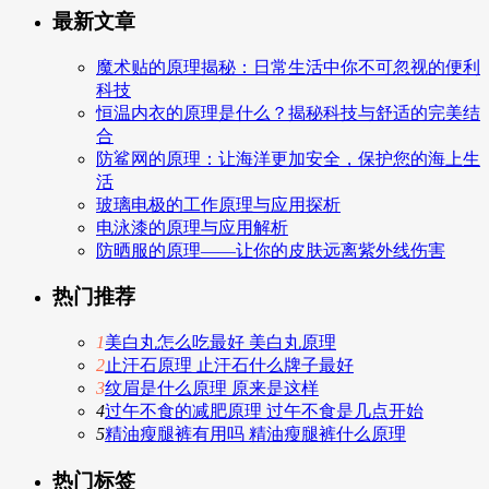
最新文章
魔术贴的原理揭秘：日常生活中你不可忽视的便利
科技
恒温内衣的原理是什么？揭秘科技与舒适的完美结
合
防鲨网的原理：让海洋更加安全，保护您的海上生
活
玻璃电极的工作原理与应用探析
电泳漆的原理与应用解析
防晒服的原理——让你的皮肤远离紫外线伤害
热门推荐
1
美白丸怎么吃最好 美白丸原理
2
止汗石原理 止汗石什么牌子最好
3
纹眉是什么原理 原来是这样
4
过午不食的减肥原理 过午不食是几点开始
5
精油瘦腿裤有用吗 精油瘦腿裤什么原理
热门标签