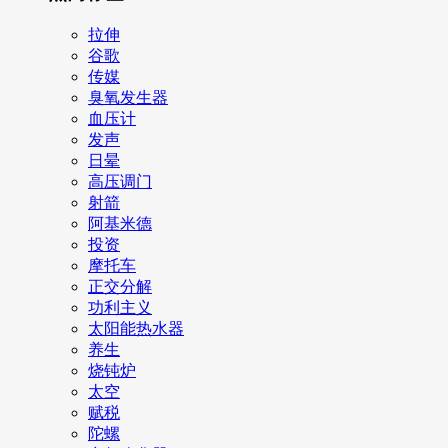
拉伸
谷歌
传媒
臭氧发生器
血压计
发声
日晕
高压调门
射箭
阿基米德
投资
摩托车
正交分解
功利主义
太阳能热水器
养生
烧钝炉
太空
赋税
陀螺