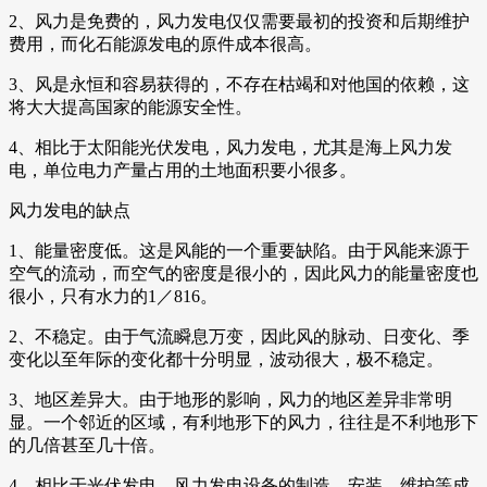
2、风力是免费的，风力发电仅仅需要最初的投资和后期维护
费用，而化石能源发电的原件成本很高。
3、风是永恒和容易获得的，不存在枯竭和对他国的依赖，这
将大大提高国家的能源安全性。
4、相比于太阳能光伏发电，风力发电，尤其是海上风力发
电，单位电力产量占用的土地面积要小很多。
风力发电的缺点
1、能量密度低。这是风能的一个重要缺陷。由于风能来源于
空气的流动，而空气的密度是很小的，因此风力的能量密度也
很小，只有水力的1／816。
2、不稳定。由于气流瞬息万变，因此风的脉动、日变化、季
变化以至年际的变化都十分明显，波动很大，极不稳定。
3、地区差异大。由于地形的影响，风力的地区差异非常明
显。一个邻近的区域，有利地形下的风力，往往是不利地形下
的几倍甚至几十倍。
4、相比于光伏发电，风力发电设备的制造、安装、维护等成