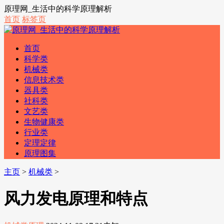
原理网_生活中的科学原理解析
首页
标签页
首页
科学类
机械类
信息技术类
器具类
社科类
文艺类
生物健康类
行业类
定理定律
原理图集
主页
>
机械类
>
风力发电原理和特点