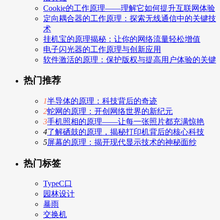
Cookie的工作原理——理解它如何提升互联网体验
定向耦合器的工作原理：探索无线通信中的关键技
术
挂机宝的原理揭秘：让你的网络流量轻松增值
电子闪光器的工作原理与创新应用
软件激活的原理：保护版权与提高用户体验的关键
热门推荐
1
半导体的原理：科技背后的奇迹
2
蛇网的原理：开创网络世界的新纪元
3
手机照相的原理——让每一张照片都充满惊艳
4
了解硒鼓的原理，揭秘打印机背后的核心科技
5
屏幕的原理：揭开现代显示技术的神秘面纱
热门标签
TypeC口
园林设计
暴雨
交换机