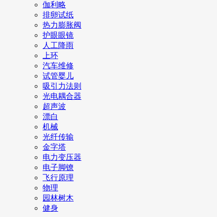
伽利略
排卵试纸
热力膨胀阀
护眼眼镜
人工降雨
上环
汽车维修
试管婴儿
吸引力法则
光电耦合器
超声波
漂白
机械
光纤传输
金字塔
电力变压器
电子脚镣
飞行原理
物理
园林树木
健身