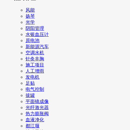
风能
扬琴
光学
阴阳管理
水银血压计
原电池
新能源汽车
空调水机
针灸丰胸
施工项目
人工增雨
发电机
足贴
电气控制
拔罐
平面镜成像
光纤激光器
热力膨胀阀
血液净化
都江堰