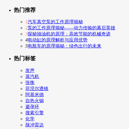
热门推荐
1
汽车真空泵的工作原理揭秘
2
泵的工作原理揭秘——动力传输的幕后英雄
3
探秘抽油机的原理：高效节能的机械奇迹
4
电动缸的原理解析与应用优势
5
电瓶车的原理揭秘：绿色出行的未来
热门标签
发声
蒸汽机
张衡
菲涅尔透镜
阿基米德
自热火锅
避孕环
搜索引擎
化学
脉冲雷达