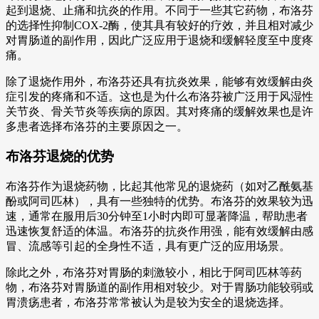
起到退烧、止痛和抗炎的作用。不同于一些其它药物，布洛芬
的选择性抑制COX-2酶，使其具有较好的疗效，并且相对减少
对胃肠道的副作用，因此广泛应用于退烧和缓解轻度至中度疼
痛。
除了退烧作用外，布洛芬还具有抗炎效果，能够有效缓解由炎
症引发的疼痛和不适。这也是为什么布洛芬被广泛用于风湿性
关节炎、骨关节炎等疾病的原因。其对疼痛的缓解效果也是许
多患者选择布洛芬的主要原因之一。
布洛芬退烧的优势
布洛芬作为退烧药物，比起其他常见的退烧药（如对乙酰氨基
酚或阿司匹林），具有一些独特的优势。布洛芬的效果较为迅
速，通常在服用后30分钟至1小时内即可显著降温，帮助患者
迅速恢复舒适的体温。布洛芬的抗炎作用强，能有效缓解由感
冒、流感等引起的全身性不适，具有更广泛的应用场景。
除此之外，布洛芬对胃肠的刺激较小，相比于阿司匹林等药
物，布洛芬对胃肠道的副作用相对较少。对于胃肠功能较弱或
胃溃疡患者，布洛芬常常被认为是较为安全的退烧选择。