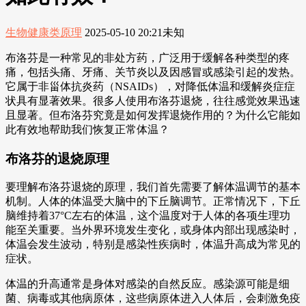
生物健康类原理
2025-05-10 20:21
未知
布洛芬是一种常见的非处方药，广泛用于缓解各种类型的疼
痛，包括头痛、牙痛、关节炎以及因感冒或感染引起的发热。
它属于非甾体抗炎药（NSAIDs），对降低体温和缓解炎症症
状具有显著效果。很多人使用布洛芬退烧，往往感觉效果迅速
且显著。但布洛芬究竟是如何发挥退烧作用的？为什么它能如
此有效地帮助我们恢复正常体温？
布洛芬的退烧原理
要理解布洛芬退烧的原理，我们首先需要了解体温调节的基本
机制。人体的体温受大脑中的下丘脑调节。正常情况下，下丘
脑维持着37°C左右的体温，这个温度对于人体的各项生理功
能至关重要。当外界环境发生变化，或身体内部出现感染时，
体温会发生波动，特别是感染性疾病时，体温升高成为常见的
症状。
体温的升高通常是身体对感染的自然反应。感染源可能是细
菌、病毒或其他病原体，这些病原体进入人体后，会刺激免疫