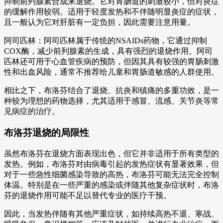
抑制前列腺素合成来退烧。它对胃肠道的刺激较小，但对炎症
的缓解作用较弱。适用于轻度发热和不伴随明显炎症的症状，
且一般认为它对肝脏有一定负担，因此需要注意用量。
阿司匹林：阿司匹林属于传统的NSAIDs药物，它通过抑制
COX酶，减少前列腺素的生成，具有强烈的退烧作用。阿司
匹林还可用于心血管疾病的预防，但因其具有较强的胃肠刺激
性和出血风险，通常不推荐给儿童和胃肠道敏感的人群使用。
相比之下，布洛芬结合了退烧、抗炎和镇痛的多重功效，是一
种较为理想的药物选择，尤其适用于感冒、流感、关节炎等常
见病症的治疗。
布洛芬退烧的局限性
虽然布洛芬在退烧方面表现出色，但它并非适用于所有类型的
发热。例如，布洛芬对由病毒引起的发热症状有显著效果，但
对于一些急性细菌感染导致的高热，布洛芬可能无法完全控制
体温。特别是在一些严重的感染或伴随其他复杂症状时，布洛
芬的退烧作用可能不足以替代专业的医疗干预。
因此，当发热伴随有其他严重症状，如持续高热不退、寒战、