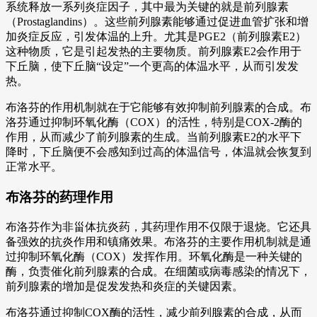
系统释放一系列炎症因子，其中最为关键的就是前列腺素
（Prostaglandins）。这些前列腺素能够通过促进血管扩张和增
加炎症反应，引发体温的上升。尤其是PGE2（前列腺素E2）
这种物质，它是引起发热的主要物质。前列腺素E2会作用于
下丘脑，使下丘脑“设定”一个更高的体温水平，从而引发发
热。
布洛芬的作用机制就在于它能够有效抑制前列腺素的合成。布
洛芬通过抑制环氧化酶（COX）的活性，特别是COX-2酶的
作用，从而减少了前列腺素的生成。当前列腺素E2的水平下
降时，下丘脑便不会感知到过高的体温信号，体温就会恢复到
正常水平。
布洛芬的药理作用
布洛芬作为非甾体抗炎药，其药理作用不仅限于退烧。它还具
备强效的抗炎作用和镇痛效果。布洛芬的主要作用机制就是通
过抑制环氧化酶（COX）发挥作用。环氧化酶是一种关键的
酶，负责催化前列腺素的合成。在细菌或病毒感染的情况下，
前列腺素的增加是促发发热和炎症的关键因素。
布洛芬通过抑制COX酶的活性，减少前列腺素的合成，从而