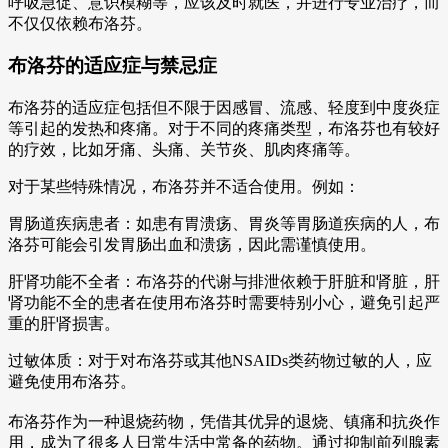
呼吸急促、意识模糊等，应该及时就医，并进行专业治疗，而
不仅仅依赖布洛芬。
布洛芬的适应症与禁忌症
布洛芬的适应症包括但不限于因感冒、流感、轻度到中度炎症
等引起的发热和疼痛。对于不同的疼痛类型，布洛芬也有较好
的疗效，比如牙痛、头痛、关节炎、肌肉疼痛等。
对于某些特殊情况，布洛芬并不适合使用。例如：
胃肠道疾病患者：如患有胃溃疡、胃炎等胃肠道疾病的人，布
洛芬可能会引发胃肠出血和溃疡，因此需谨慎使用。
肝肾功能不全者：布洛芬的代谢与排泄依赖于肝脏和肾脏，肝
肾功能不全的患者在使用布洛芬时需要特别小心，避免引起严
重的肝肾损害。
过敏体质：对于对布洛芬或其他NSAIDs类药物过敏的人，应
避免使用布洛芬。
布洛芬作为一种退烧药物，凭借其优异的退烧、镇痛和抗炎作
用，成为了很多人日常生活中常备的药物。通过抑制前列腺素