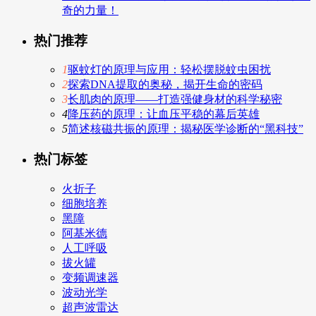
奇的力量！
热门推荐
1
驱蚊灯的原理与应用：轻松摆脱蚊虫困扰
2
探索DNA提取的奥秘，揭开生命的密码
3
长肌肉的原理——打造强健身材的科学秘密
4
降压药的原理：让血压平稳的幕后英雄
5
简述核磁共振的原理：揭秘医学诊断的“黑科技”
热门标签
火折子
细胞培养
黑障
阿基米德
人工呼吸
拔火罐
变频调速器
波动光学
超声波雷达