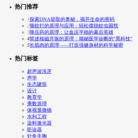
热门推荐
1
探索DNA提取的奥秘，揭开生命的密码
2
驱蚊灯的原理与应用：轻松摆脱蚊虫困扰
3
降压药的原理：让血压平稳的幕后英雄
4
简述核磁共振的原理：揭秘医学诊断的“黑科技”
5
长肌肉的原理——打造强健身材的科学秘密
热门标签
超声波洗牙
声学
生态建筑
设计
教育学
乘数原理
体视显微镜
水利工程
染料激光器
听诊器
针灸丰胸