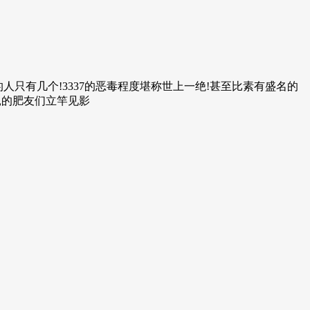
来的人只有几个!3337的恶毒程度堪称世上一绝!甚至比素有盛名的
扎的肥友们立竿见影