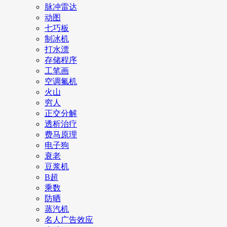
脉冲雷达
动图
七巧板
制冰机
打水漂
存储程序
工笔画
空调氟机
火山
穷人
正交分解
透析治疗
费马原理
电子狗
衰老
豆浆机
B超
乘数
防晒
蒸汽机
名人广告效应