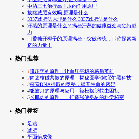
中药三七治疗高血压的作用原理
拔罐减肥有效吗 原理是什么
3337减肥法原理是什么 3337减肥法是什么
汗蒸的原理是什么？揭秘汗蒸的健康益处与独特魅
力
口香糖开椰子的原理揭秘：突破传统，带你探索新
奇的力量！
热门推荐
1
降压药的原理：让血压平稳的幕后英雄
2
简述核磁共振的原理：揭秘医学诊断的“黑科技”
3
探索DNA提取的奥秘，揭开生命的密码
4
驱蚊灯的原理与应用：轻松摆脱蚊虫困扰
5
长肌肉的原理——打造强健身材的科学秘密
热门标签
足贴
减肥
平面镜成像