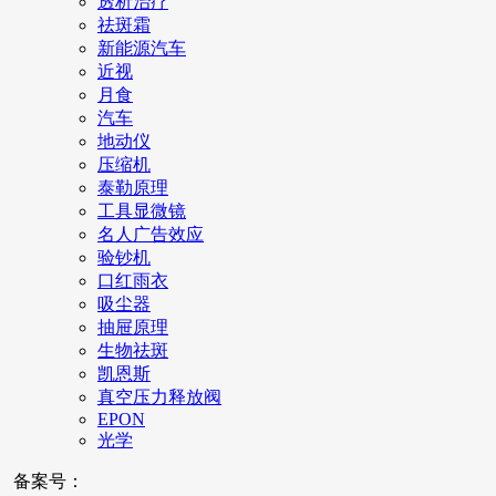
透析治疗
祛斑霜
新能源汽车
近视
月食
汽车
地动仪
压缩机
泰勒原理
工具显微镜
名人广告效应
验钞机
口红雨衣
吸尘器
抽屉原理
生物祛斑
凯恩斯
真空压力释放阀
EPON
光学
备案号：