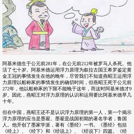
阿基米德生于公元前281年，在公元前212年被罗马人杀死。他
活了七十岁。阿基米德运用浮力原理为叙拉古国王希罗鉴定黄
金王冠的事情发生在他的晚年，尽管我们不知道燕昭王运用浮
力原理以船称豕的事情发生的确切时间，但燕昭王死于公元前
272年，他以船称豕的下限不能晚于这年，而这时阿基米德才9
岁。因此，燕昭王对浮力原理的认识和运用要比阿基米德早几
十年。
但在中国，燕昭王还不是认识浮力原理的第一人，第一个揭示
浮力原理的应当是墨翟。墨翟是战国初期的著名学者，鲁国
人。他开创了墨家学派，著有《墨经》一书。《墨经》包括
《经上》、《经下》和《经说上》、《经说下》四篇。《经