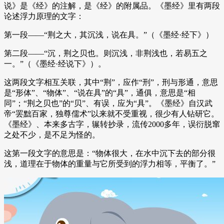
说》是《经》的注解，是《经》的附属品。《墨经》里有两段
论述浮力原理的文字：
第一段——“荆之大，其沉浅，说在具。”（《墨经·经下》）
第二段——“沉，荆之贝也。则沉浅，非荆浅也，若易五之
一。”（《墨经·经说下》）。
这两段文字相互关联，其中“荆”，应作“刑”，刑与形通，意思
是“形体”、“物体”、“说在具”的“具”，通俱，意思是“相
同”；“荆之贝也”的“贝”、有误，应为“具”。《墨经》自汉武
帝“罢黜百家，独尊儒术”以来就不受重视，很少有人钻研它。
《墨经》、本来多古字，辗转抄录，流传2000多年，误衍脱窜
之处不少，是不足为怪的。
这第一段文字的意思是：“物体很大，在水中沉下去的部分很
浅，道理在于物体的重量与它所受到的浮力相等，平衡了。”