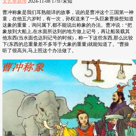
文艺类原理
2024-11-08 17:07
未知
曹冲称象是我们耳熟能详的故事，说的是曹冲这个三国第一神
童，在他五六岁时，有一次，孙权送来了一头巨象曹操想知道
这象的重量，询问属下,都不能说出称象的办法。曹冲说：“把
象放到大船上,在水面所达到的地方做上记号，再让船装载其
他东西(当水面也达到记号的时候)，称一下这些东西,那么比较
下(东西的总重量差不多等于大象的重量)就能知道了。”曹操
听了很高兴,马上照这个办法做了。