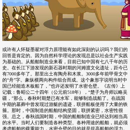
或许有人怀疑墨翟对浮力原理能有如此深刻的认识吗？我们的
回答是肯定的。因为自然科学理论的发现总是以社会生产实践
为基础的。从船舶制造业来看，目前已知中国有七八千年的历
史。在长江下游发现的新石器时期的河姆渡文化遗址，距今已
有7000多年了。那里出土有陶舟和木浆。3000多年前甲骨文中
的“舟”字。象纵横两向构件组合而成。这个象形字说明当时中
国已经能造木板船了，”也许还发明了水密仓壁。《左传》上
记载：鲁昭公二十四年（公元前518年），“楚子为舟师以略吴
疆，”那么，春秋时期楚已有水军，能够制造战船了。在战国
中期的墓葬中曾发现过游艇的遗迹，联拼船板使用了大量的铁
箍。那时，中国制造的船舶结构坚固，联拼紧密，水密性很
强。总之，春秋战国时期，中国的船舶制造业已经达到相当高
的水平。当时人们要制造各种类型、各种用途的船舶，就必须
考虑船舶的载重能力，水密仓壁的目的就是提高船舶的浮力。