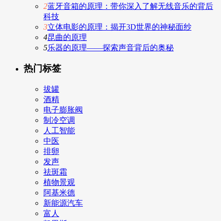
2
蓝牙音箱的原理：带你深入了解无线音乐的背后
科技
3
立体电影的原理：揭开3D世界的神秘面纱
4
昆曲的原理
5
乐器的原理——探索声音背后的奥秘
热门标签
拔罐
酒精
电子膨胀阀
制冷空调
人工智能
中医
排卵
发声
祛斑霜
植物景观
阿基米德
新能源汽车
富人