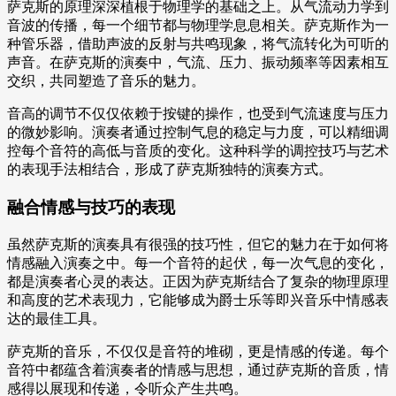
萨克斯的原理深深植根于物理学的基础之上。从气流动力学到
音波的传播，每一个细节都与物理学息息相关。萨克斯作为一
种管乐器，借助声波的反射与共鸣现象，将气流转化为可听的
声音。在萨克斯的演奏中，气流、压力、振动频率等因素相互
交织，共同塑造了音乐的魅力。
音高的调节不仅仅依赖于按键的操作，也受到气流速度与压力
的微妙影响。演奏者通过控制气息的稳定与力度，可以精细调
控每个音符的高低与音质的变化。这种科学的调控技巧与艺术
的表现手法相结合，形成了萨克斯独特的演奏方式。
融合情感与技巧的表现
虽然萨克斯的演奏具有很强的技巧性，但它的魅力在于如何将
情感融入演奏之中。每一个音符的起伏，每一次气息的变化，
都是演奏者心灵的表达。正因为萨克斯结合了复杂的物理原理
和高度的艺术表现力，它能够成为爵士乐等即兴音乐中情感表
达的最佳工具。
萨克斯的音乐，不仅仅是音符的堆砌，更是情感的传递。每个
音符中都蕴含着演奏者的情感与思想，通过萨克斯的音质，情
感得以展现和传递，令听众产生共鸣。