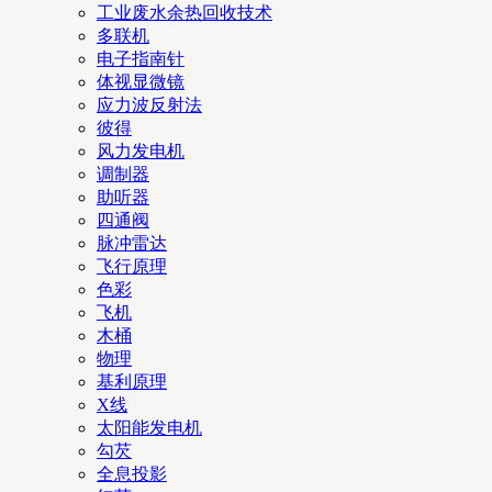
工业废水余热回收技术
多联机
电子指南针
体视显微镜
应力波反射法
彼得
风力发电机
调制器
助听器
四通阀
脉冲雷达
飞行原理
色彩
飞机
木桶
物理
基利原理
X线
太阳能发电机
勾芡
全息投影