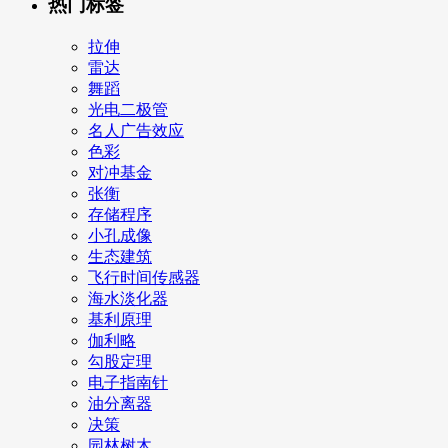
热门标签
拉伸
雷达
舞蹈
光电二极管
名人广告效应
色彩
对冲基金
张衡
存储程序
小孔成像
生态建筑
飞行时间传感器
海水淡化器
基利原理
伽利略
勾股定理
电子指南针
油分离器
决策
园林树木