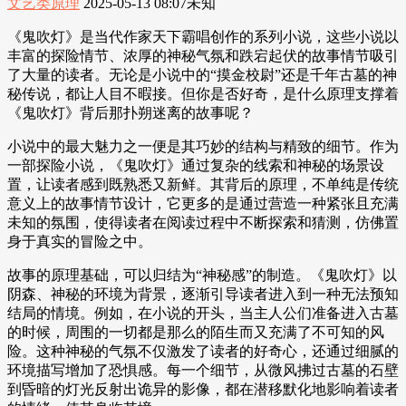
文艺类原理
2025-05-13 08:07
未知
《鬼吹灯》是当代作家天下霸唱创作的系列小说，这些小说以
丰富的探险情节、浓厚的神秘气氛和跌宕起伏的故事情节吸引
了大量的读者。无论是小说中的“摸金校尉”还是千年古墓的神
秘传说，都让人目不暇接。但你是否好奇，是什么原理支撑着
《鬼吹灯》背后那扑朔迷离的故事呢？
小说中的最大魅力之一便是其巧妙的结构与精致的细节。作为
一部探险小说，《鬼吹灯》通过复杂的线索和神秘的场景设
置，让读者感到既熟悉又新鲜。其背后的原理，不单纯是传统
意义上的故事情节设计，它更多的是通过营造一种紧张且充满
未知的氛围，使得读者在阅读过程中不断探索和猜测，仿佛置
身于真实的冒险之中。
故事的原理基础，可以归结为“神秘感”的制造。《鬼吹灯》以
阴森、神秘的环境为背景，逐渐引导读者进入到一种无法预知
结局的情境。例如，在小说的开头，当主人公们准备进入古墓
的时候，周围的一切都是那么的陌生而又充满了不可知的风
险。这种神秘的气氛不仅激发了读者的好奇心，还通过细腻的
环境描写增加了恐惧感。每一个细节，从微风拂过古墓的石壁
到昏暗的灯光反射出诡异的影像，都在潜移默化地影响着读者