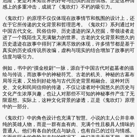
危险，更是对未知世界的好奇与恐惧的混合情感。正是这种情
感上的多重冲击，成就了《鬼吹灯》不朽的吸引力。
《鬼吹灯》的原理不仅仅体现在故事情节和氛围的设计上，还
在于它所传递的文化背景和哲理思考。《鬼吹灯》系列通过对
中国古代文化、民俗信仰、历史遗迹的深入挖掘，带领读者走
进了一个既陌生又充满魅力的世界。古老的文化背景和悠久的
历史遗迹在故事中得到了淋漓尽致的体现，许多情节都是基于
真实的历史或传说所改编，虚构与现实的结合增加了故事的可
信度与吸引力。
例如，书中的“摸金校尉”一脉，源自于中国古代对盗墓者的描
绘与传说，而故事中的神秘符咒、古老的机关、神秘的古墓布
局等元素，又恰到好处地与古代历史背景相融合。这种对历
史、文化和民间信仰的传递，不仅让读者对中国悠久的历史与
文化产生浓厚兴趣，也让人对那些不可知的神秘事件产生了无
限遐想。实际上，这种文化背景的渗透，正是《鬼吹灯》原理
中的一部分。
《鬼吹灯》中的角色设计也充满了智慧。小说的主人公并非单
纯的英雄人物，而是一群有血有肉、充满个性且极具人情味的
普通人。他们有各自的优点与缺点，也有自己的过往与情感。