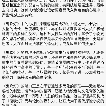
在面临巨大的危险与未知的情况下，他们并非无所不能，而是
通过相互之间的配合与智慧的碰撞，共同破解层层迷雾，最终
走向成功。这种人物设定让读者更容易代入到角色的心境中，
产生情感上的共鸣。
《鬼吹灯》中的“人性”原理也是其成功的关键之一。小说中，
人物的成长、改变和对未知世界的认知逐渐揭示出人类在极端
环境下的多样性反应。这种对人性深层的探讨，赋予了小说更
多的思考价值。读者不仅仅是享受小说的冒险与悬疑，更是在
思考，人在面对无法掌控的命运时，究竟应当如何抉择？
《鬼吹灯》的原理还体现了它对故事节奏的精准把控。无论是
在充满紧张气氛的追逐戏中，还是在神秘事件的逐步揭晓中，
故事的节奏总是恰到好处。在情节发展的过程中，作者通过巧
妙的铺垫与高潮的设置，让每一个环节都变得不可预测。每一
个细节的推动、每一个场景的转折，都是为了进一步加强故事
的张力，保持读者的高度专注。
《鬼吹灯》的魅力正是在于它通过多元化的原理——无论是神
秘感的制造，情节结构的精巧，还是人物设定与文化背景的融
合，最终成就了一部引人入胜的经典作品。这些原理共同构成
了《鬼吹灯》无与伦比的吸引力，让它成为了当代探险小说的
巅峰之作。