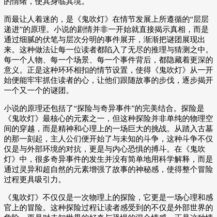
的情绪，使其身临其境。
而最让人着迷的，是《鬼吹灯》在情节发展上所遵循的“层层
递进”的原理。小说的剧情并非一开始就直接揭示真相，而是
通过细腻的伏笔与层次分明的事件展开，渐渐把谜团展现出
来。这种做法让每一位读者都陷入了无尽的推理与猜测之中。
每一个人物、每一个场景、每一个事件背后，都隐藏着更深的
意义。正是这种环环相扣的情节设置，使得《鬼吹灯》从一开
始便能牢牢抓住读者的心，让他们跟随故事的步伐，逐步揭开
一个又一个的谜团。
小说的原理还包括了“探险与奇异事件”的完美结合。探险是
《鬼吹灯》最核心的元素之一，但这种探险并非单纯的物理空
间的穿越，而是精神和心理上的一场巨大的挑战。从踏入古墓
的那一刻起，主人公们便开始了与未知的斗争，这种斗争不仅
仅是与外部环境的对抗，更是与内心恐惧的搏斗。在《鬼吹
灯》中，很多奇异事件的发生并没有简单地用科学解释，而是
通过灵异和超自然的元素增强了故事的神秘感，使得整个冒险
过程更具吸引力。
《鬼吹灯》不仅仅是一次物理上的探险，它更是一场心理和感
官上的冒险。这种探险过程让读者感受到的不仅是外部世界的